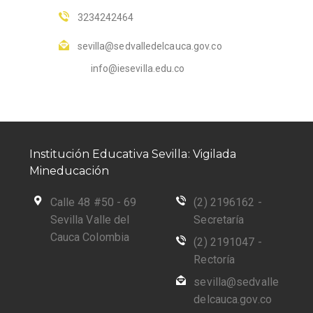
3234242464
sevilla@sedvalledelcauca.gov.co
info@iesevilla.edu.co
Institución Educativa Sevilla: Vigilada
Mineducación
Calle 48 #50 - 69
(2) 2196162 -
Sevilla Valle del
Secretaría
Cauca Colombia
(2) 2191047 -
Rectoría
sevilla@sedvalle
delcauca.gov.co