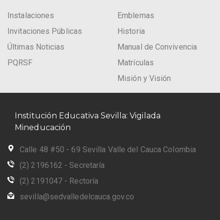
Instalaciones
Emblemas
Invitaciones Públicas
Historia
Últimas Noticias
Manual de Convivencia
PQRSF
Matrículas
Misión y Visión
Institución Educativa Sevilla: Vigilada
Mineducación
Calle 48 #50 - 69 Sevilla Valle del Cauca Colombia
(2) 2196162 - Secretaría
(2) 2191047 - Rectoría
sevilla@sedvalledelcauca.gov.co