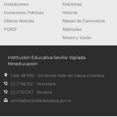
Instalaciones
Emblemas
Invitaciones Públicas
Historia
Últimas Noticias
Manual de Convivencia
PQRSF
Matrículas
Misión y Visión
Institución Educativa Sevilla: Vigilada
Mineducación
Calle 48 #50 - 69 Sevilla Valle del Cauca Colombia
(2) 2196162 - Secretaría
(2) 2191047 - Rectoría
sevilla@sedvalledelcauca.gov.co