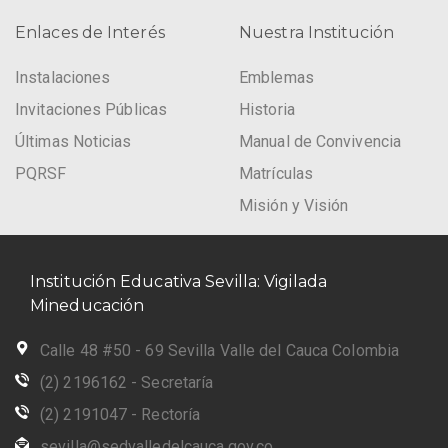
Enlaces de Interés
Nuestra Institución
Instalaciones
Emblemas
Invitaciones Públicas
Historia
Últimas Noticias
Manual de Convivencia
PQRSF
Matrículas
Misión y Visión
Institución Educativa Sevilla: Vigilada
Mineducación
Calle 48 #50 - 69 Sevilla Valle del Cauca Colombia
(2) 2196162 - Secretaría
(2) 2191047 - Rectoría
sevilla@sedvalledelcauca.gov.co