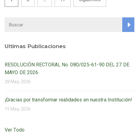
Paginación
de
entradas
Ultimas Publicaciones
RESOLUCIÓN RECTORAL No. 080/025-61-90 DEL 27 DE
MAYO DE 2026
28 May, 2026
¡Gracias por transformar realidades en nuestra Institución!
15 May, 2026
Ver Todo