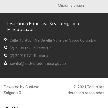
Misión y Visión
Institución Educativa Sevilla: Vigilada
Mineducación
Calle 48 #50 - 69 Sevilla Valle del Cauca Colombia
(2) 2196162 - Secretaría
(2) 2191047 - Rectoría
sevilla@sedvalledelcauca.gov.co
Powered by
Gustavo
© 2021 Todos los
Salgado O.
derechos reservados