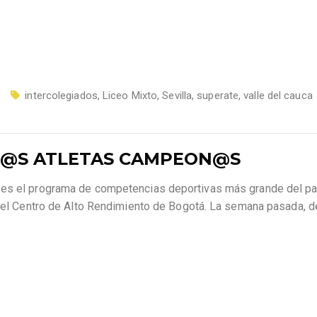
intercolegiados
,
Liceo Mixto
,
Sevilla
,
superate
,
valle del cauca
TR@S ATLETAS CAMPEON@S
 es el programa de competencias deportivas más grande del pa
n el Centro de Alto Rendimiento de Bogotá. La semana pasada, de