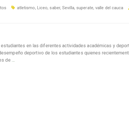
tos
atletismo
,
Liceo
,
saber
,
Sevilla
,
superate
,
valle del cauca
los estudiantes en las diferentes actividades académicas y depor
n desempeño deportivo de los estudiantes quienes recientemen
les de
…