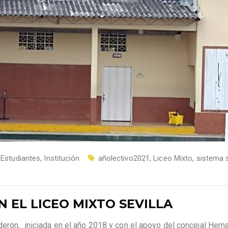
,
Estudiantes
,
Institución
añolectivo2021
,
Liceo Mixto
,
sistema 
 EL LICEO MIXTO SEVILLA
lderón, iniciada en el año 2018 y con el apoyo del concejal Her