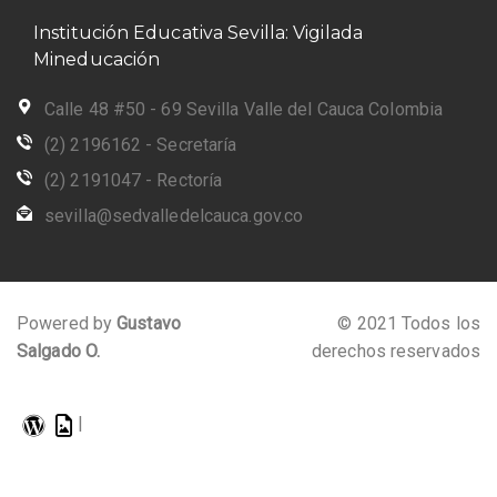
Institución Educativa Sevilla: Vigilada
Mineducación
Calle 48 #50 - 69 Sevilla Valle del Cauca Colombia
(2) 2196162 - Secretaría
(2) 2191047 - Rectoría
sevilla@sedvalledelcauca.gov.co
Powered by
Gustavo
© 2021 Todos los
Salgado O.
derechos reservados
|