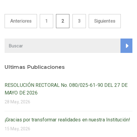
Paginación
Anteriores
1
2
3
Siguientes
de
entradas
Ultimas Publicaciones
RESOLUCIÓN RECTORAL No. 080/025-61-90 DEL 27 DE
MAYO DE 2026
28 May, 2026
¡Gracias por transformar realidades en nuestra Institución!
15 May, 2026