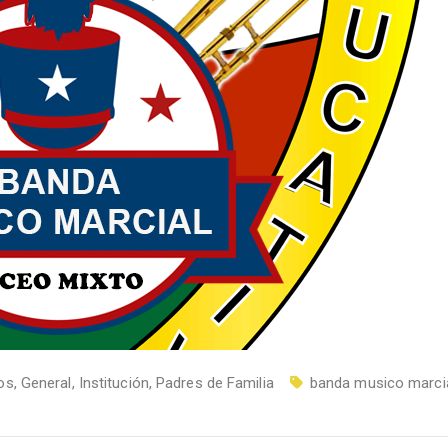
os
,
General
,
Institución
,
Padres de Familia
banda musico marci