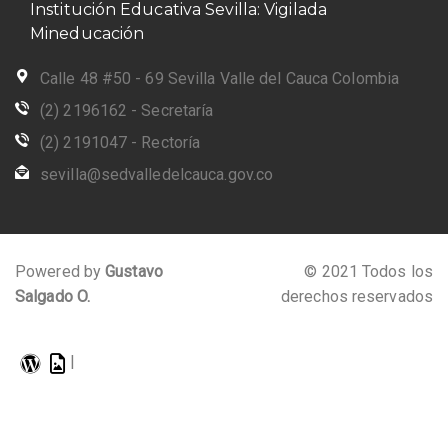
Institución Educativa Sevilla: Vigilada
Mineducación
Calle 48 #50 - 69 Sevilla Valle del Cauca Colombia
(2) 2196162 - Secretaría
(2) 2191047 - Rectoría
sevilla@sedvalledelcauca.gov.co
Powered by
Gustavo
© 2021 Todos los
Salgado O.
derechos reservados
|