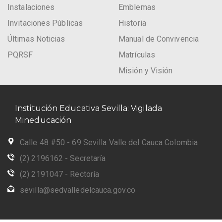
Instalaciones
Emblemas
Invitaciones Públicas
Historia
Últimas Noticias
Manual de Convivencia
PQRSF
Matrículas
Misión y Visión
Institución Educativa Sevilla: Vigilada
Mineducación
Calle 48 #50 - 69 Sevilla Valle del Cauca Colombia
(2) 2196162 - Secretaría
(2) 2191047 - Rectoría
sevilla@sedvalledelcauca.gov.co