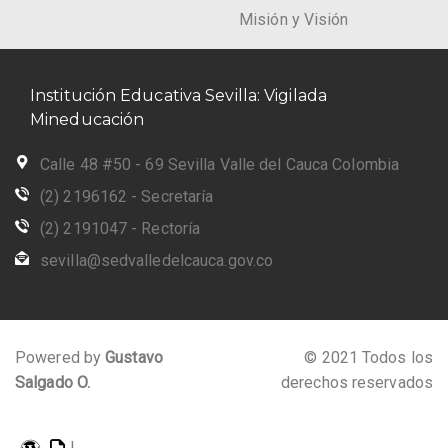
Misión y Visión
Institución Educativa Sevilla: Vigilada
Mineducación
Calle 48 #50 - 69 Sevilla Valle del Cauca Colombia
(2) 2196162 - Secretaría
(2) 2191047 - Rectoría
sevilla@sedvalledelcauca.gov.co
Powered by
Gustavo
© 2021 Todos los
Salgado O.
derechos reservados
|