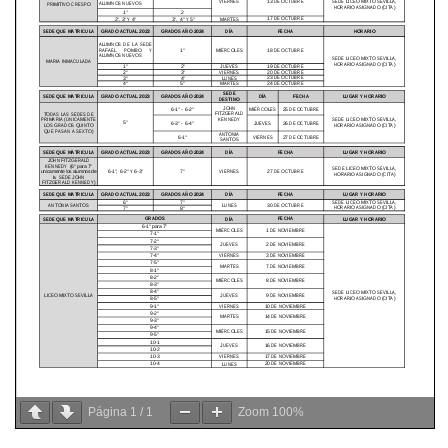
Página
1
/
1
Zoom
100%