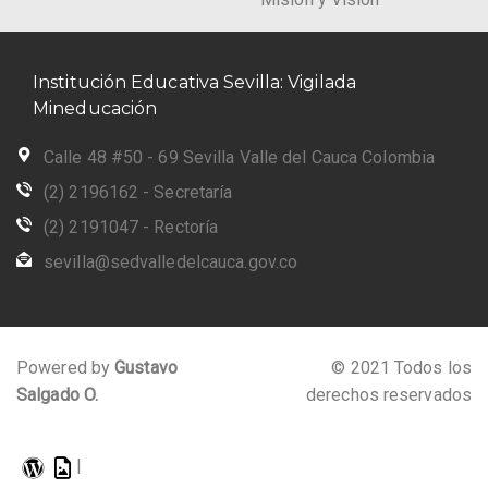
Institución Educativa Sevilla: Vigilada
Mineducación
Calle 48 #50 - 69 Sevilla Valle del Cauca Colombia
(2) 2196162 - Secretaría
(2) 2191047 - Rectoría
sevilla@sedvalledelcauca.gov.co
Powered by
Gustavo
© 2021 Todos los
Salgado O.
derechos reservados
|