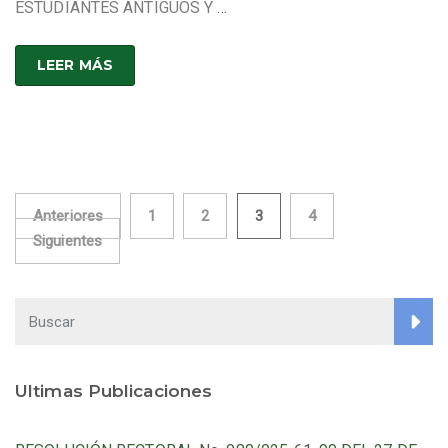
ESTUDIANTES ANTIGUOS Y
…
LEER MÁS
Paginación
Anteriores
1
2
3
4
Siguientes
de
entradas
Ultimas Publicaciones