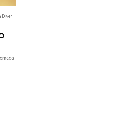
 Diver
O
jornada