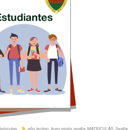
atriculas
año lectivo
,
liceo mixto sevilla
,
MATRICULAS
,
Sevilla