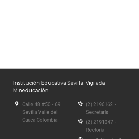
Institución Educativa Sevilla: Vigilada
Mineducación
Calle 48 #50 - 69
(2) 2196162 -
Sevilla Valle del
Secretaría
Cauca Colombia
(2) 2191047 -
Rectoría